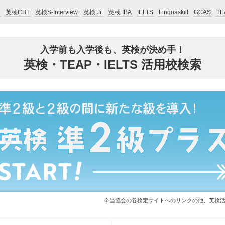
英検CBT
英検S-Interview
英検 Jr.
英検 IBA
IELTS
Linguaskill
GCAS
TE
入学前も入学後も、英検が決め手！
英検・TEAP・IELTS 活用校検索
※当協会の各検定サイトへのリンクの他、英検