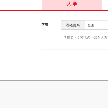
大 学
学校
都道府県