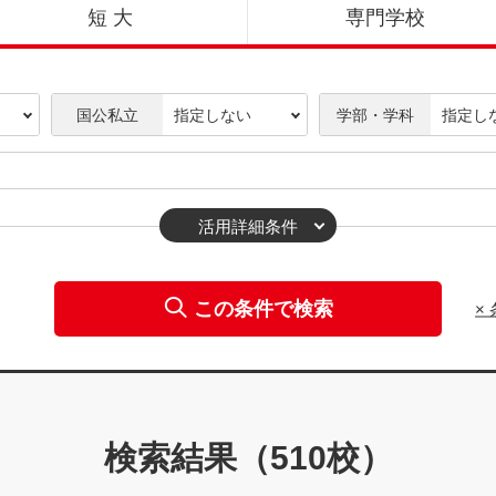
短 大
専門学校
国公私立
学部・学科
活用詳細条件
この条件で検索
×
検索結果（
510
校）