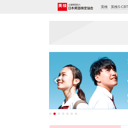
英検
英検S-CBT
Previous
1
2
3
4
5
6
7